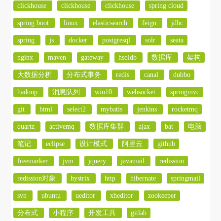
clickhouse
clickhouse
clickhouse
spring cloud
spring boot
linux
elasticsearch
feign
jdbc
spring
js
docker
postgresql
solr
seata
nginx
maven
gateway
hsqldb
数据库
架构
大数据分析
分布式事务
redis
canal
dubbo
hadoop
消息队列
win10
websocket
springmvc
git
html
select2
mybatis
jenkins
rocketmq
quartz
activemq
数据库集群
ajax
bat
电脑
笔记
eclipse
设计模式
阿里云
github
freemarker
jvm
jquery
javamail
redission
redission对象
hystrix
http
hibernate
springmail
svn
ubuntu
ueditor
xheditor
zookeeper
分布式
小程序
开发工具
gitlab