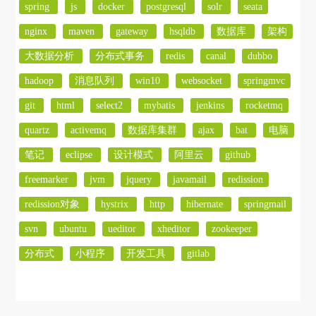
spring
js
docker
postgresql
solr
seata
nginx
maven
gateway
hsqldb
数据库
架构
大数据分析
分布式事务
redis
canal
dubbo
hadoop
消息队列
win10
websocket
springmvc
git
html
select2
mybatis
jenkins
rocketmq
quartz
activemq
数据库集群
ajax
bat
电脑
笔记
eclipse
设计模式
阿里云
github
freemarker
jvm
jquery
javamail
redission
redission对象
hystrix
http
hibernate
springmail
svn
ubuntu
ueditor
xheditor
zookeeper
分布式
小程序
开发工具
gitlab