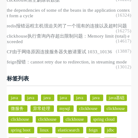
clickhouse清空删除表数据
the dependencies of some of the beans in the application contex
(16324)
t form a cycle
redis报错远程主机强迫关闭了一个现有的连接以及超时问题
(16275)
clickhouse执行查询内存超出限制问题：Memory limit (total) e
(14617)
xceeded
(13887)
CF由于网络原因连接服务器失败请重试 1033_10136
feign报错：cannot retry due to redirection, in streaming mode
(13012)
标签列表
java
java
java
java
java
java
java基础
微服务
异常处理
mysql
clickhouse
clickhouse
clickhouse
clickhouse
clickhouse
spring cloud
spring boot
linux
elasticsearch
feign
jdbc