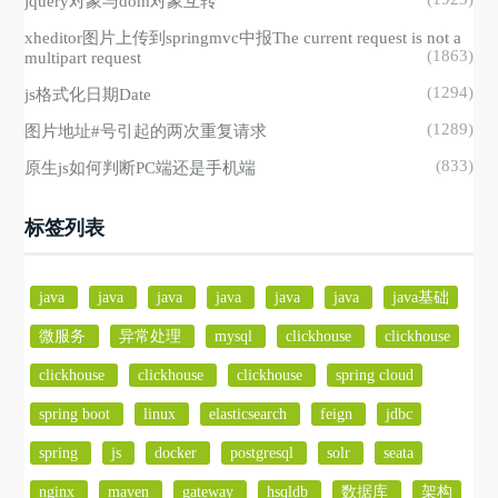
jquery对象与dom对象互转
xheditor图片上传到springmvc中报The current request is not a
(1863)
multipart request
(1294)
js格式化日期Date
(1289)
图片地址#号引起的两次重复请求
(833)
原生js如何判断PC端还是手机端
标签列表
java
java
java
java
java
java
java基础
微服务
异常处理
mysql
clickhouse
clickhouse
clickhouse
clickhouse
clickhouse
spring cloud
spring boot
linux
elasticsearch
feign
jdbc
spring
js
docker
postgresql
solr
seata
nginx
maven
gateway
hsqldb
数据库
架构