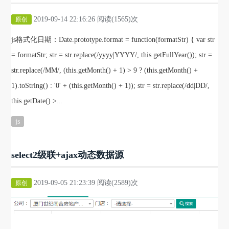
2019-09-14 22:16:26 阅读(1565)次
原创
js格式化日期：Date.prototype.format = function(formatStr) { var str
= formatStr; str = str.replace(/yyyy|YYYY/, this.getFullYear()); str =
str.replace(/MM/, (this.getMonth() + 1) > 9 ? (this.getMonth() +
1).toString() : '0' + (this.getMonth() + 1)); str = str.replace(/dd|DD/,
this.getDate() >...
js
select2级联+ajax动态数据源
2019-09-05 21:23:39 阅读(2589)次
原创