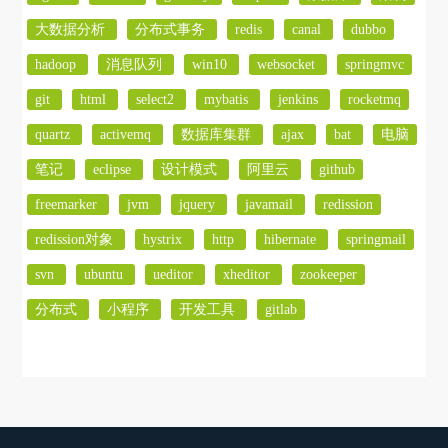
大数据分析
分布式事务
redis
canal
dubbo
hadoop
消息队列
win10
websocket
springmvc
git
html
select2
mybatis
jenkins
rocketmq
quartz
activemq
数据库集群
ajax
bat
电脑
笔记
eclipse
设计模式
阿里云
github
freemarker
jvm
jquery
javamail
redission
redission对象
hystrix
http
hibernate
springmail
svn
ubuntu
ueditor
xheditor
zookeeper
分布式
小程序
开发工具
gitlab