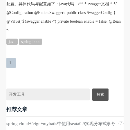
配置。具体代码与配置如下：java代码：/** * swagger文档 * */
@Configuration @EnableSwagger2 public class SwaggerConfig {
@Value("${swagger.enable}") private boolean enable = false; @Bean
p...
java
spring boot
1
推荐文章
(7)
spring cloud+feign+mybatis中使用seata0.9实现分布式事务