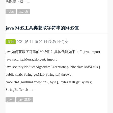
所以要下载一...
jdbc
hsqldb
java Md5工具类获取字符串的Md5值
2021-05-14 10:02:44 阅读(1440)次
原创
java如何获取字符串的Md5值？ 具体代码如下： ```java import
java.security.MessageDigest; import
java.security.NoSuchAlgorithmException; public class Md5Utils {
public static String getMd5(String str) throws
NoSuchAlgorithmException { byte [] bytes = str.getBytes();
StringBuffer sb = n...
java
java基础