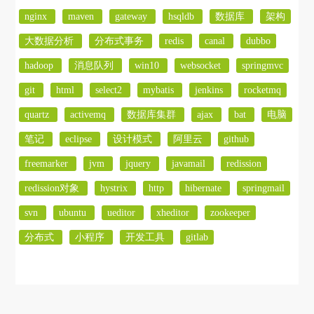
nginx
maven
gateway
hsqldb
数据库
架构
大数据分析
分布式事务
redis
canal
dubbo
hadoop
消息队列
win10
websocket
springmvc
git
html
select2
mybatis
jenkins
rocketmq
quartz
activemq
数据库集群
ajax
bat
电脑
笔记
eclipse
设计模式
阿里云
github
freemarker
jvm
jquery
javamail
redission
redission对象
hystrix
http
hibernate
springmail
svn
ubuntu
ueditor
xheditor
zookeeper
分布式
小程序
开发工具
gitlab