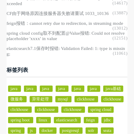
(14617)
xceeded
(13887)
CF由于网络原因连接服务器失败请重试 1033_10136
feign报错：cannot retry due to redirection, in streaming mode
(13012)
spring cloud config取不到配置@Value报错: Could not resolve
(12151)
placeholder 'xxxx' in value
elasticsearch7.1保存时报错: Validation Failed: 1: type is missin
(11061)
g;
标签列表
java
java
java
java
java
java
java基础
微服务
异常处理
mysql
clickhouse
clickhouse
clickhouse
clickhouse
clickhouse
spring cloud
spring boot
linux
elasticsearch
feign
jdbc
spring
js
docker
postgresql
solr
seata