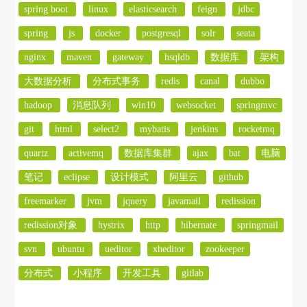
spring boot
linux
elasticsearch
feign
jdbc
spring
js
docker
postgresql
solr
seata
nginx
maven
gateway
hsqldb
数据库
架构
大数据分析
分布式事务
redis
canal
dubbo
hadoop
消息队列
win10
websocket
springmvc
git
html
select2
mybatis
jenkins
rocketmq
quartz
activemq
数据库集群
ajax
bat
电脑
笔记
eclipse
设计模式
阿里云
github
freemarker
jvm
jquery
javamail
redission
redission对象
hystrix
http
hibernate
springmail
svn
ubuntu
ueditor
xheditor
zookeeper
分布式
小程序
开发工具
gitlab