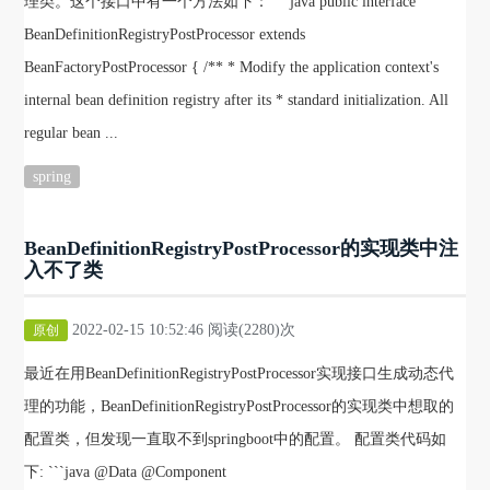
理类。这个接口中有一个方法如下： ```java public interface
BeanDefinitionRegistryPostProcessor extends
BeanFactoryPostProcessor { /** * Modify the application context's
internal bean definition registry after its * standard initialization. All
regular bean ...
spring
BeanDefinitionRegistryPostProcessor的实现类中注
入不了类
2022-02-15 10:52:46 阅读(2280)次
原创
最近在用BeanDefinitionRegistryPostProcessor实现接口生成动态代
理的功能，BeanDefinitionRegistryPostProcessor的实现类中想取的
配置类，但发现一直取不到springboot中的配置。 配置类代码如
下: ```java @Data @Component